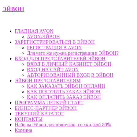
Skip
ЭЙВОН
to
content
ГЛАВНАЯ AVON
AVON/ЭЙВОН
ЗАРЕГИСТРИРОВАТЬСЯ В ЭЙВОН
РЕГИСТРАЦИЯ В AVON
Для чего же нужна регистрация в ЭЙВОН?
ВХОД ДЛЯ ПРЕДСТАВИТЕЛЕЙ ЭЙВОН
ВХОД В ЛИЧНЫЙ КАБИНЕТ ЭЙВОН
ВХОД НА САЙТ AVON
АВТОРИЗОВАННЫЙ ВХОД В ЭЙВОН
ЭЙВОН ПРЕДСТАВИТЕЛЯМ
КАК ЗАКАЗАТЬ ЭЙВОН ОНЛАЙН
КАК ПОЛУЧИТЬ ЗАКАЗ ЭЙВОН
КАК ОПЛАТИТЬ ЗАКАЗ ЭЙВОН
ПРОГРАММА ЛЕГКИЙ СТАРТ
БИЗНЕС-ПАРТНЕР ЭЙВОН
ТЕКУЩИЙ КАТАЛОГ
КОНТАКТЫ
Наборы Эйвон для новичков, со скидкой 80%
Корзина