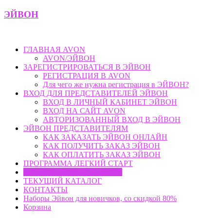
Skip
ЭЙВОН
to
content
ГЛАВНАЯ AVON
AVON/ЭЙВОН
ЗАРЕГИСТРИРОВАТЬСЯ В ЭЙВОН
РЕГИСТРАЦИЯ В AVON
Для чего же нужна регистрация в ЭЙВОН?
ВХОД ДЛЯ ПРЕДСТАВИТЕЛЕЙ ЭЙВОН
ВХОД В ЛИЧНЫЙ КАБИНЕТ ЭЙВОН
ВХОД НА САЙТ AVON
АВТОРИЗОВАННЫЙ ВХОД В ЭЙВОН
ЭЙВОН ПРЕДСТАВИТЕЛЯМ
КАК ЗАКАЗАТЬ ЭЙВОН ОНЛАЙН
КАК ПОЛУЧИТЬ ЗАКАЗ ЭЙВОН
КАК ОПЛАТИТЬ ЗАКАЗ ЭЙВОН
ПРОГРАММА ЛЕГКИЙ СТАРТ
БИЗНЕС-ПАРТНЕР ЭЙВОН
ТЕКУЩИЙ КАТАЛОГ
КОНТАКТЫ
Наборы Эйвон для новичков, со скидкой 80%
Корзина