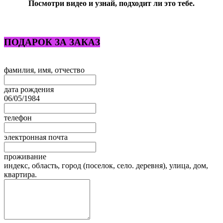
Посмотри видео и узнай, подходит ли это тебе.
ПОДАРОК ЗА ЗАКАЗ
Leave
фамилия, имя, отчество
this
field
дата рождения
blank
06/05/1984
телефон
электронная почта
проживание
индекс, область, город (поселок, село. деревня), улица, дом,
квартира.