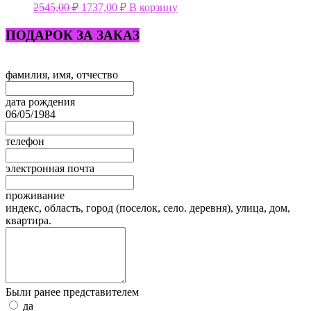
2545,00
₽
1737,00
₽
В корзину
ПОДАРОК ЗА ЗАКАЗ
Leave
фамилия, имя, отчество
this
field
дата рождения
blank
06/05/1984
телефон
электронная почта
проживание
индекс, область, город (поселок, село. деревня), улица, дом,
квартира.
Были ранее представителем
да