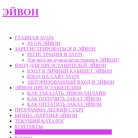
Skip
ЭЙВОН
to
content
ГЛАВНАЯ AVON
AVON/ЭЙВОН
ЗАРЕГИСТРИРОВАТЬСЯ В ЭЙВОН
РЕГИСТРАЦИЯ В AVON
Для чего же нужна регистрация в ЭЙВОН?
ВХОД ДЛЯ ПРЕДСТАВИТЕЛЕЙ ЭЙВОН
ВХОД В ЛИЧНЫЙ КАБИНЕТ ЭЙВОН
ВХОД НА САЙТ AVON
АВТОРИЗОВАННЫЙ ВХОД В ЭЙВОН
ЭЙВОН ПРЕДСТАВИТЕЛЯМ
КАК ЗАКАЗАТЬ ЭЙВОН ОНЛАЙН
КАК ПОЛУЧИТЬ ЗАКАЗ ЭЙВОН
КАК ОПЛАТИТЬ ЗАКАЗ ЭЙВОН
ПРОГРАММА ЛЕГКИЙ СТАРТ
БИЗНЕС-ПАРТНЕР ЭЙВОН
ТЕКУЩИЙ КАТАЛОГ
КОНТАКТЫ
Наборы Эйвон для новичков, со скидкой 80%
Корзина